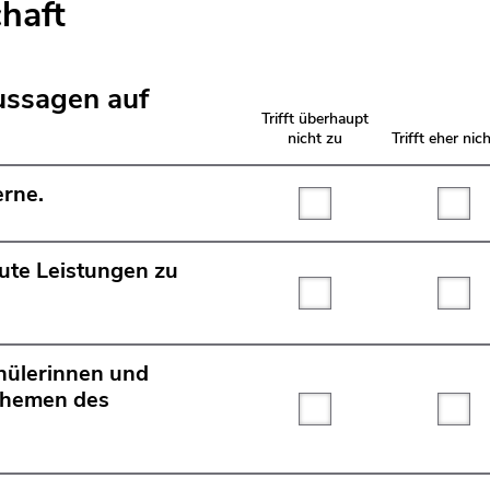
haft
ussagen auf
Trifft überhaupt
nicht zu
Trifft eher nic
erne.
Trifft überhaupt nicht
Tri
gute Leistungen zu
Trifft überhaupt nicht
Tri
hülerinnen und
Themen des
Trifft überhaupt nicht
Tri