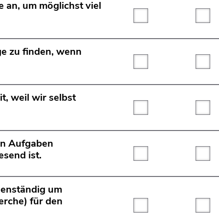
e an, um möglichst viel
Trifft überhaupt nicht
Tri
ige zu finden, wenn
Trifft überhaupt nicht
Tri
t, weil wir selbst
Trifft überhaupt nicht
Tri
ten Aufgaben
send ist.
Trifft überhaupt nicht
Tri
genständig um
herche) für den
Trifft überhaupt nicht
Tri