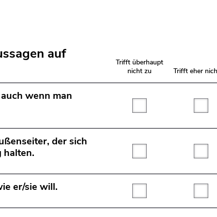
ussagen auf
Trifft überhaupt
nicht zu
Trifft eher nic
, auch wenn man
Trifft überhaupt nicht
Tri
ßenseiter, der sich
g halten.
Trifft überhaupt nicht
Tri
e er/sie will.
Trifft überhaupt nicht
Tri