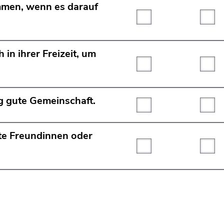
ammen, wenn es darauf
Trifft überhaupt nicht
Tri
 in ihrer Freizeit, um
Trifft überhaupt nicht
Tri
ig gute Gemeinschaft.
Trifft überhaupt nicht
Tri
te Freundinnen oder
Trifft überhaupt nicht
Tri