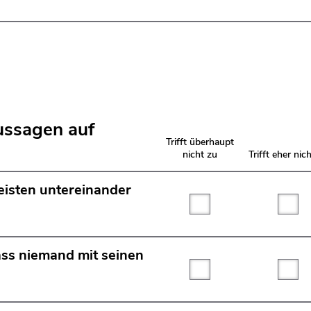
ussagen auf
Trifft überhaupt
nicht zu
Trifft eher nic
eisten untereinander
Trifft überhaupt nicht
Tri
ass niemand mit seinen
Trifft überhaupt nicht
Tri