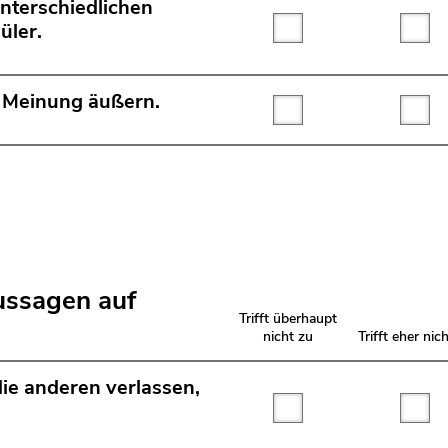
unterschiedlichen
üler.
Trifft überhaupt nicht
Tri
e Meinung äußern.
Trifft überhaupt nicht
Tri
ussagen auf
Trifft überhaupt
nicht zu
Trifft eher nic
die anderen verlassen,
Trifft überhaupt nicht
Tri