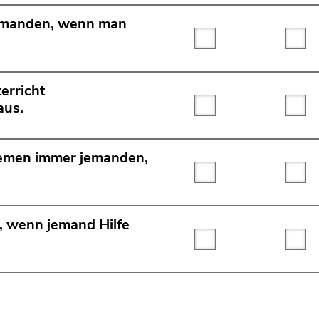
jemanden, wenn man
Trifft überhaupt nicht
Tri
erricht
aus.
Trifft überhaupt nicht
Tri
lemen immer jemanden,
Trifft überhaupt nicht
Tri
, wenn jemand Hilfe
Trifft überhaupt nicht
Tri