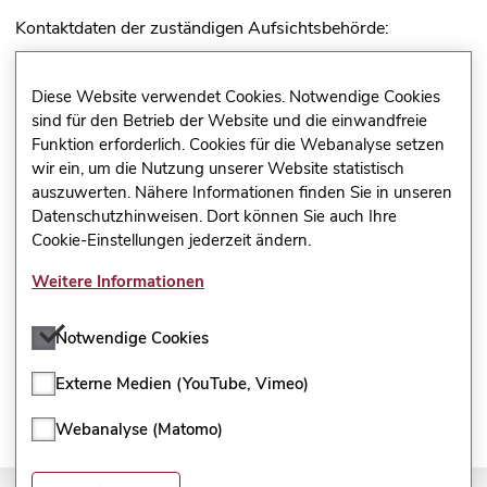
Kontaktdaten der zuständigen Aufsichtsbehörde:
Der Landesbeauftragte für den Datenschutz und die
Informationsfreiheit Rheinland-Pfalz
Diese Website verwendet Cookies. Notwendige Cookies
sind für den Betrieb der Website und die einwandfreie
Funktion erforderlich. Cookies für die Webanalyse setzen
Hintere Bleiche 34
wir ein, um die Nutzung unserer Website statistisch
auszuwerten. Nähere Informationen finden Sie in unseren
55116 Mainz
Datenschutzhinweisen. Dort können Sie auch Ihre
Cookie-Einstellungen jederzeit ändern.
E-Mail:
poststelle@datenschutz.rlp.de
Weitere Informationen
Internet:
https://www.datenschutz.rlp.de/
Notwendige Cookies
Externe Medien (YouTube, Vimeo)
Webanalyse (Matomo)