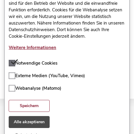
sind für den Betrieb der Website und die einwandfreie
Funktion erforderlich. Cookies für die Webanalyse setzen
Interaktiver Ergebnisbericht
wir ein, um die Nutzung unserer Website statistisch
Interaktiver Ergebnisbericht
auszuwerten. Nähere Informationen finden Sie in unseren
Datenschutzhinweisen. Dort können Sie auch Ihre
Hier erläutern wir Ihnen den interaktiven Ergebnisbericht,
Cookie-Einstellungen jederzeit ändern.
der die klassische Ergebnisdarstellung als PDF-Dokument
erweitert. In einem modernen Design mit erweiterten
Weitere Informationen
Darstellungsformen können Sie sich die Ergebnisse einer
Befragung individuell und bedarfsorientiert
Notwendige Cookies
zusammenstellen.
Externe Medien (YouTube, Vimeo)
Webanalyse (Matomo)
Speichern
Impressum
Alle akzeptieren
Datenschutzerklärung