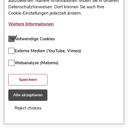
auszuwerten. Nähere Informationen finden Sie in unseren
Durch den Klassenrat hat sich das
Datenschutzhinweisen. Dort können Sie auch Ihre
Cookie-Einstellungen jederzeit ändern.
Zusammenleben in unserer Klasse
verbessert.
Weitere Informationen
Notwendige Cookies
Trifft überhaupt nicht zu
Trifft eher nicht zu
Externe Medien (YouTube, Vimeo)
Trifft eher zu
Webanalyse (Matomo)
Trifft voll und ganz zu
Speichern
Kann ich nicht beurteilen
Alle akzeptieren
Reject choices
CC BY-SA 3.0 DE
Hessische Lehrkräfteakademie (2013)