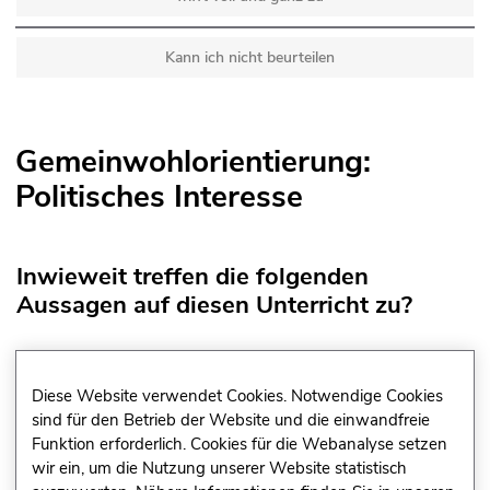
Kann ich nicht beurteilen
Gemeinwohlorientierung:
Politisches Interesse
Inwieweit treffen die folgenden
Aussagen auf diesen Unterricht zu?
Ich informiere mich regelmäßig über das
Geschehen in meinem Wohnort, meiner
Diese Website verwendet Cookies. Notwendige Cookies
Region oder meinem Land.
sind für den Betrieb der Website und die einwandfreie
Funktion erforderlich. Cookies für die Webanalyse setzen
wir ein, um die Nutzung unserer Website statistisch
Trifft überhaupt nicht zu