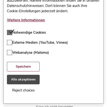
auszuwerten. Nähere Informationen finden Sie in unseren
Datenschutzhinweisen. Dort können Sie auch Ihre
Trifft eher nicht zu
Cookie-Einstellungen jederzeit ändern.
Trifft eher zu
Weitere Informationen
Trifft voll und ganz zu
Notwendige Cookies
Kann ich nicht beurteilen
Externe Medien (YouTube, Vimeo)
Ich interessiere mich für Politik.
Webanalyse (Matomo)
Trifft überhaupt nicht zu
Speichern
Trifft eher nicht zu
Alle akzeptieren
Trifft eher zu
Reject choices
Trifft voll und ganz zu
Kann ich nicht beurteilen