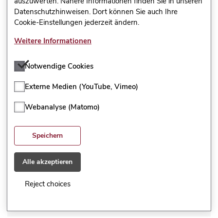
auszuwerten. Nähere Informationen finden Sie in unseren
Datenschutzhinweisen. Dort können Sie auch Ihre
Trifft überhaupt nicht zu
Cookie-Einstellungen jederzeit ändern.
Trifft eher nicht zu
Weitere Informationen
Trifft eher zu
Notwendige Cookies
Trifft voll und ganz zu
Externe Medien (YouTube, Vimeo)
Kann ich nicht beurteilen
Webanalyse (Matomo)
I am interested in current societal issues.
Speichern
Trifft überhaupt nicht zu
Alle akzeptieren
Trifft eher nicht zu
Reject choices
Trifft eher zu
Trifft voll und ganz zu